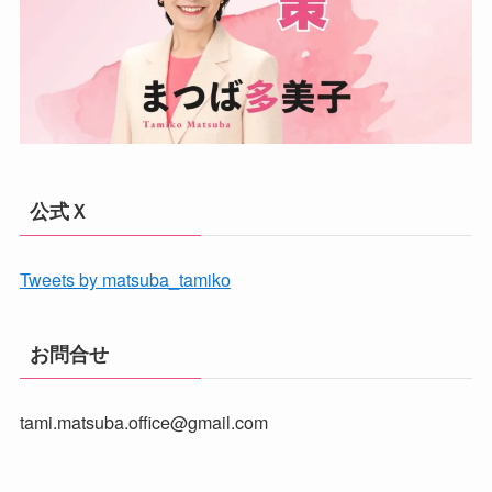
公式Ｘ
Tweets by matsuba_tamiko
お問合せ
tami.matsuba.office@gmail.com