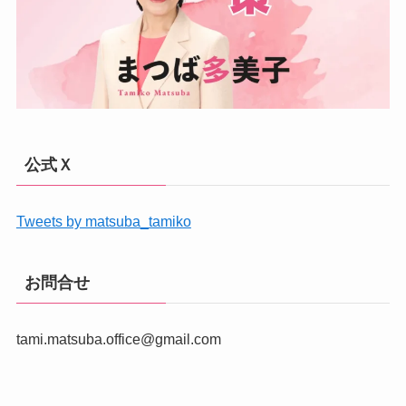
公式Ｘ
Tweets by matsuba_tamiko
お問合せ
tami.matsuba.office@gmail.com