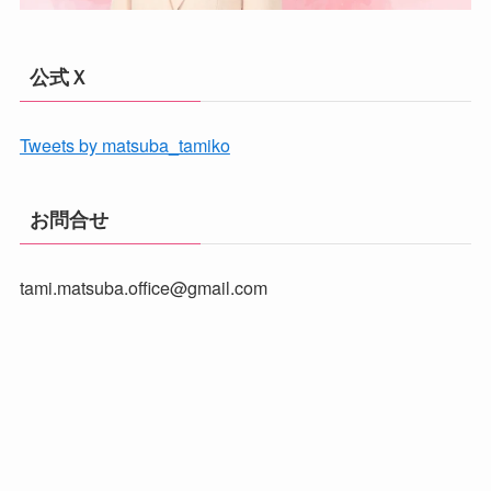
公式Ｘ
Tweets by matsuba_tamiko
お問合せ
tami.matsuba.office@gmail.com