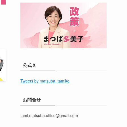
公式Ｘ
Tweets by matsuba_tamiko
お問合せ
tami.matsuba.office@gmail.com