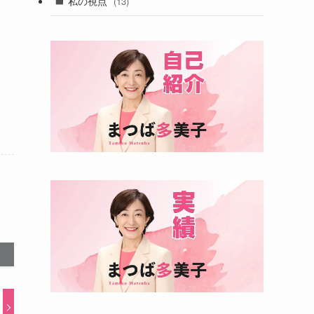
私の視点
(13)