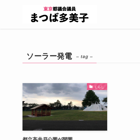
ソーラー発電
– tag –
くらし
都立高井戸公園が開園