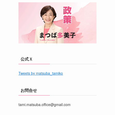
公式Ｘ
Tweets by matsuba_tamiko
お問合せ
tami.matsuba.office@gmail.com