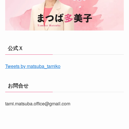
公式Ｘ
Tweets by matsuba_tamiko
お問合せ
tami.matsuba.office@gmail.com