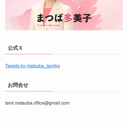
公式Ｘ
Tweets by matsuba_tamiko
お問合せ
tami.matsuba.office@gmail.com