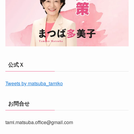
公式Ｘ
Tweets by matsuba_tamiko
お問合せ
tami.matsuba.office@gmail.com