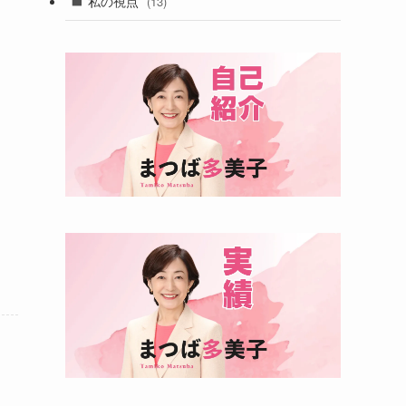
私の視点
(13)