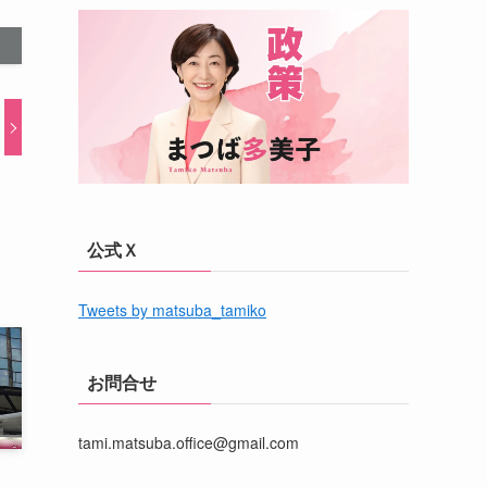
公式Ｘ
Tweets by matsuba_tamiko
お問合せ
tami.matsuba.office@gmail.com