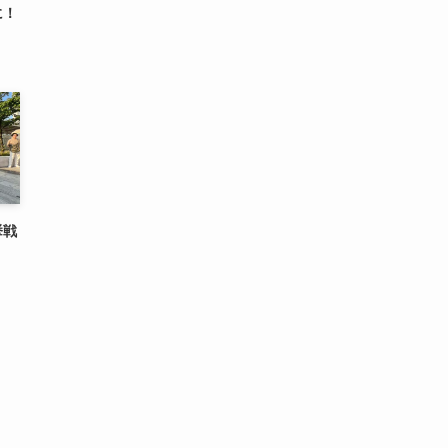
に！
挙戦