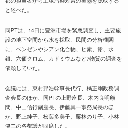
都の担当者から土壌汚染対策の実態を聴取する
と述べた。
同PTは、14日に豊洲市場を緊急調査し、主要施
設の地下空間から水を採取。民間の分析機関
に、ベンゼンやシアン化合物、ヒ素、鉛、水
銀、六価クロム、カドミウムなど7物質の調査を
依頼していた。
会議には、東村邦浩幹事長代行、橘正剛政務調
査会長のほか、同PTの上野座長、木内良明顧
問、中山信行副座長、伊藤興一事務局長のほ
か、野上純子、松葉多美子、栗林のり子、小林
健二の各都議が同席した。