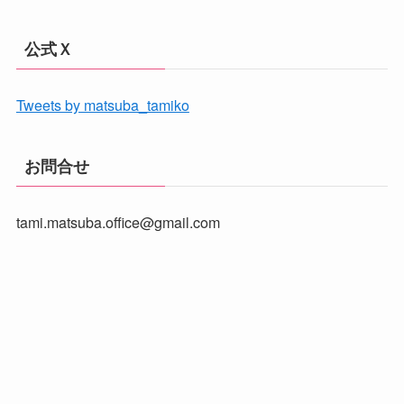
公式Ｘ
Tweets by matsuba_tamiko
お問合せ
tami.matsuba.office@gmail.com