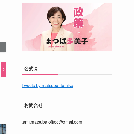
公式Ｘ
Tweets by matsuba_tamiko
お問合せ
tami.matsuba.office@gmail.com