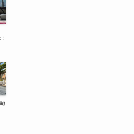
に！
挙戦