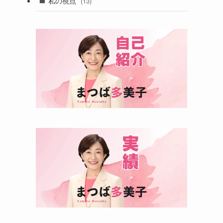
私の視点
(13)