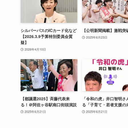
シルバーパスのICカード化など
【公明新聞掲載】激戦突
【2026.3.9予算特別委員会質
2025年6月23日
疑】
2026年4月10日
【都議選2025】斉藤代表来
「令和の虎」井口智明さ
る！＠阿佐ヶ谷駅南口街頭演説
る「子育て・若者支援の
2025年6月21日
2025年6月21日