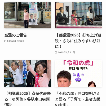
当選のご報告
【都議選2025】打ち上げ遊
説・さらに住みやすい杉並
2025年6月23日
に！
2025年6月21日
【都議選2025】斉藤代表来
「令和の虎」井口智明さん
る！＠阿佐ヶ谷駅南口街頭
と語る「子育て・若者支援
演説
の未来」