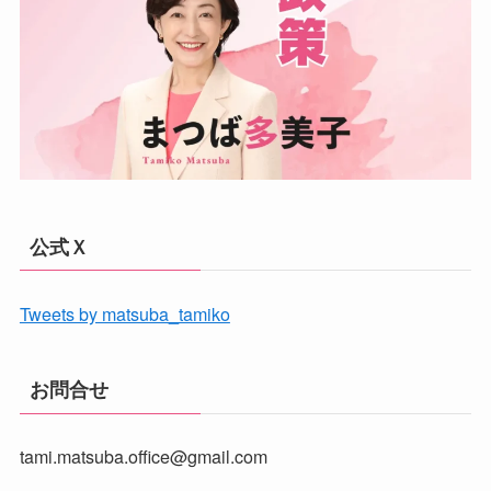
公式Ｘ
Tweets by matsuba_tamiko
お問合せ
tami.matsuba.office@gmail.com