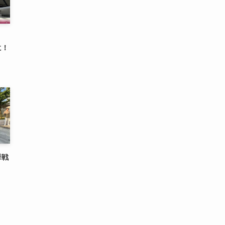
に！
挙戦