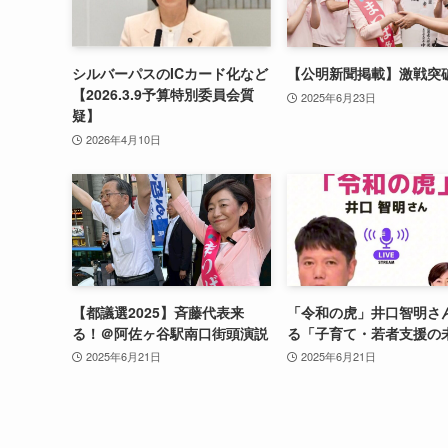
シルバーパスのICカード化など
【公明新聞掲載】激戦突
【2026.3.9予算特別委員会質
2025年6月23日
疑】
2026年4月10日
【都議選2025】斉藤代表来
「令和の虎」井口智明さ
る！＠阿佐ヶ谷駅南口街頭演説
る「子育て・若者支援の
2025年6月21日
2025年6月21日