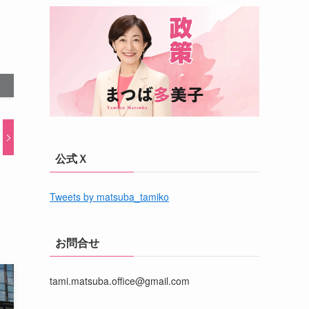
公式Ｘ
Tweets by matsuba_tamiko
お問合せ
tami.matsuba.office@gmail.com