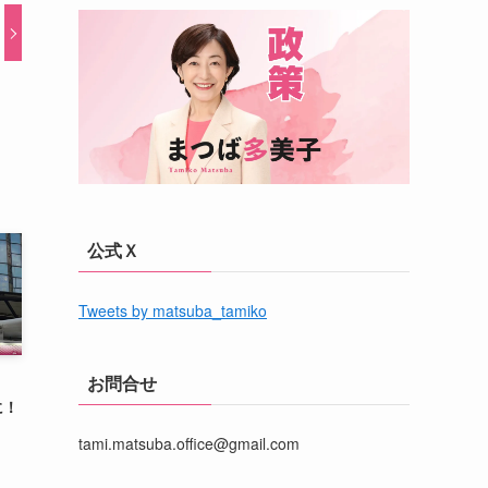
公式Ｘ
Tweets by matsuba_tamiko
お問合せ
に！
tami.matsuba.office@gmail.com