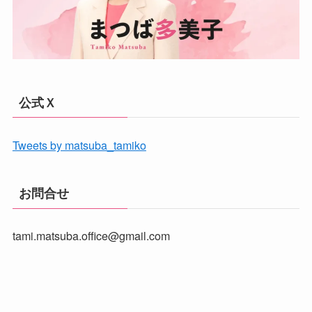
公式Ｘ
Tweets by matsuba_tamiko
お問合せ
tami.matsuba.office@gmail.com