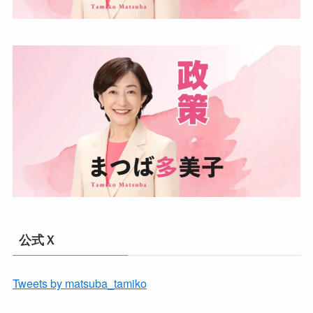
公式Ｘ
Tweets by matsuba_tamiko