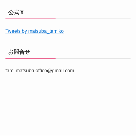
公式Ｘ
Tweets by matsuba_tamiko
お問合せ
tami.matsuba.office@gmail.com