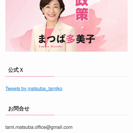
公式Ｘ
Tweets by matsuba_tamiko
お問合せ
tami.matsuba.office@gmail.com