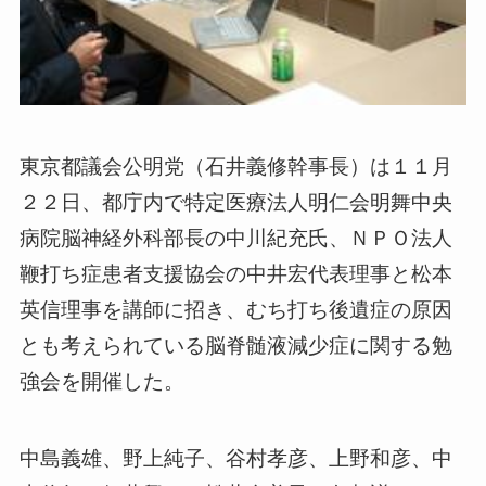
東京都議会公明党（石井義修幹事長）は１１月
２２日、都庁内で特定医療法人明仁会明舞中央
病院脳神経外科部長の中川紀充氏、ＮＰＯ法人
鞭打ち症患者支援協会の中井宏代表理事と松本
英信理事を講師に招き、むち打ち後遺症の原因
とも考えられている脳脊髄液減少症に関する勉
強会を開催した。
中島義雄、野上純子、谷村孝彦、上野和彦、中