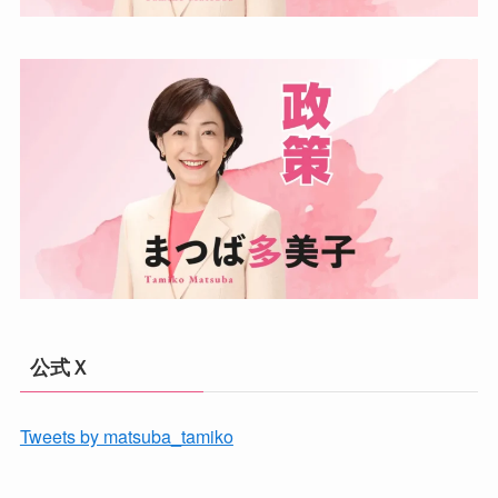
公式Ｘ
Tweets by matsuba_tamiko