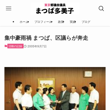
ホーム
プロフィール
政策
実績
ブログ
集中豪雨禍 まつば、区議らが奔走
活動の記録
2005年9月7日