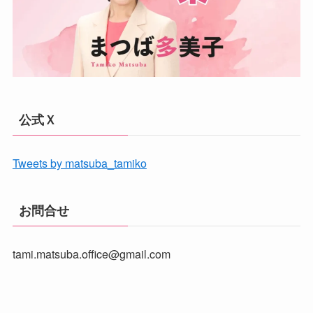
公式Ｘ
Tweets by matsuba_tamiko
お問合せ
tami.matsuba.office@gmail.com