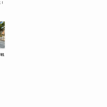
に！
挙戦