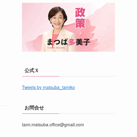
公式Ｘ
Tweets by matsuba_tamiko
お問合せ
tami.matsuba.office@gmail.com