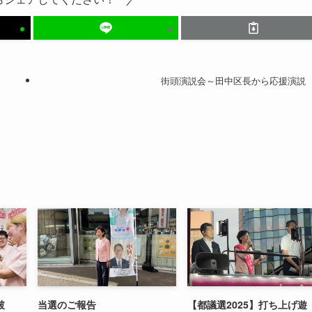
街頭演説会～田中区長から応援演説
破
当選のご報告
【都議選2025】打ち上げ遊