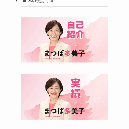
私の視点
(13)