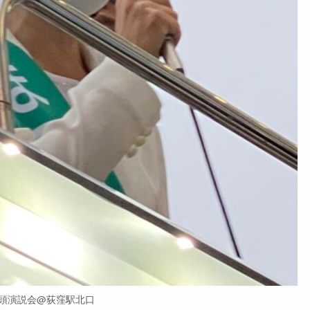
頭演説会@荻窪駅北口