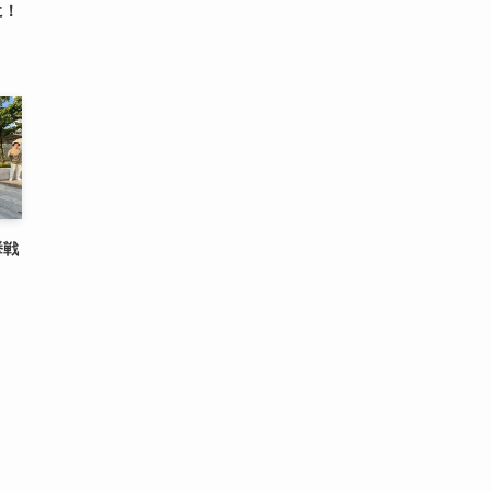
に！
挙戦