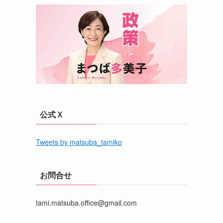
公式Ｘ
Tweets by matsuba_tamiko
お問合せ
tami.matsuba.office@gmail.com