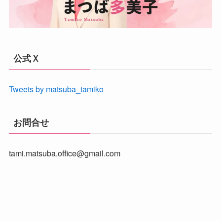
公式Ｘ
Tweets by matsuba_tamiko
お問合せ
tami.matsuba.office@gmail.com