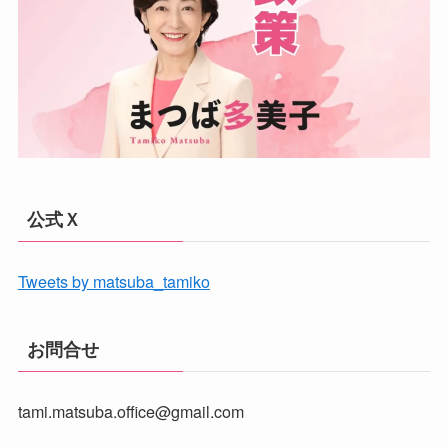
公式Ｘ
Tweets by matsuba_tamiko
お問合せ
tami.matsuba.office@gmail.com