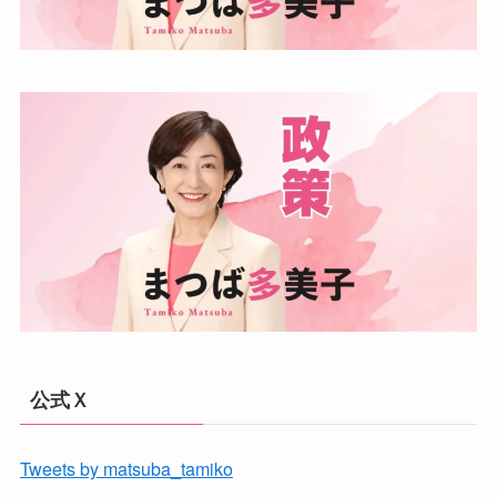
公式Ｘ
Tweets by matsuba_tamiko