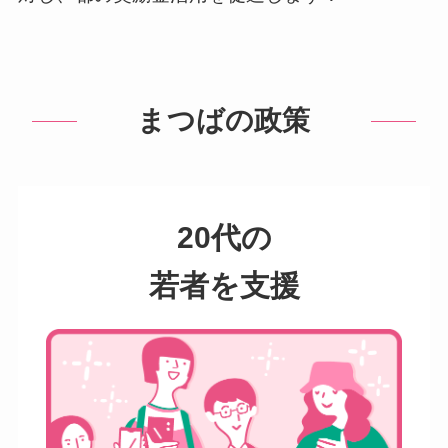
まつばの政策
20代の
若者を
支援