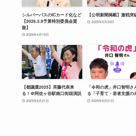
シルバーパスのICカード化など
【公明新聞掲載】激戦突
【2026.3.9予算特別委員会質
2025年6月23日
疑】
2026年4月10日
【都議選2025】斉藤代表来
「令和の虎」井口智明さ
る！＠阿佐ヶ谷駅南口街頭演説
る「子育て・若者支援の
2025年6月21日
2025年6月21日