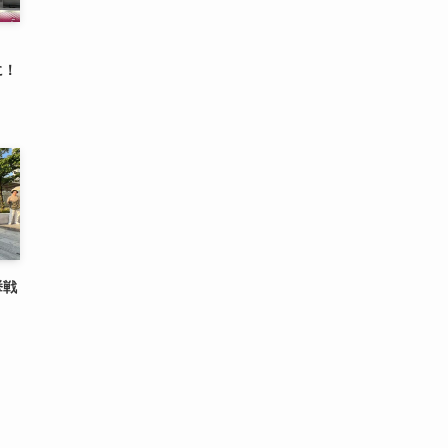
に！
挙戦