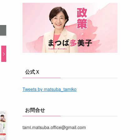
公式Ｘ
Tweets by matsuba_tamiko
お問合せ
tami.matsuba.office@gmail.com