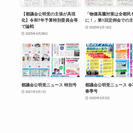
【都議会公明党の主張が具現
「物価高騰対策は全都民
化】令和7年予算特別委員会等
に！」第1回定例会での
で論戦
2025年3月16日
2025年4月28日
都議会公明党ニュース 特別号
都議会公明党ニュース 令
春季号
2021年3月1日
2020年3月3日